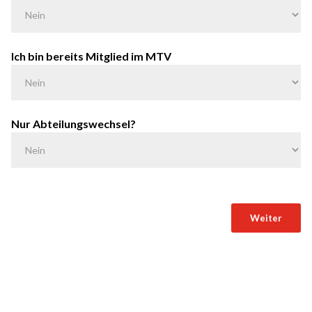
Ich bin bereits Mitglied im MTV
Nur Abteilungswechsel?
Weiter
A
l
t